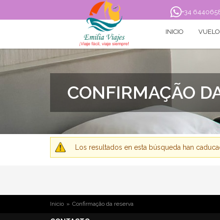
+34 644065
INICIO
VUELO
Vuelo
Vuelo+H
CONFIRMAÇÃO DA
MENSAJE DE AD
Los resultados en esta búsqueda han caducado.
USTED ESTÁ AQUÍ
Inicio
»
Confirmação da reserva