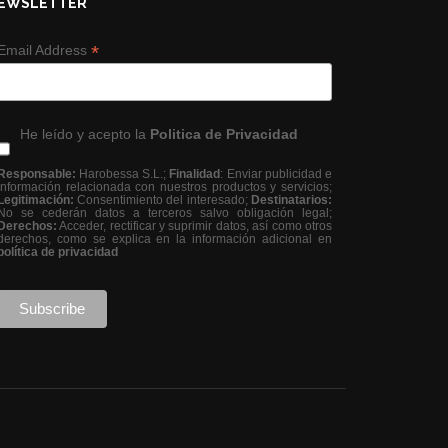
EWSLETTER
*
Email Address
He leído y acepto la
Politica de Privacidad
Responsable:
Harobessa S.L.;
Finalidad
: Enviar publicidad e
información relacionada con nuestros productos y servicios;
Legitimación:
Consentimiento del interesado;
Destinatarios:
No se cederán datos a terceros salvo obligación legal;
Derechos:
Acceder, rectificar y suprimir datos, así como otros
derechos, como se explica en la información adicional en
política de privacidad