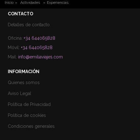
USTED ESTÁ AQUÍ
Inicio
»
Actividades
»
Experiencias
CONTACTO
Detalles de contacto.
Oficina:
+34 644065828
Móvil:
+34 644065828
Mail:
info@emiliaviajes.com
INFORMACIÓN
Quienes somos
Aviso Legal
Política de Privacidad
Política de cookies
Condiciones generales