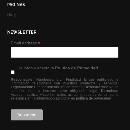
PÁGINAS
Blog
NEWSLETTER
*
Email Address
He leído y acepto la
Politica de Privacidad
Responsable:
Harobessa S.L.;
Finalidad
: Enviar publicidad e
información relacionada con nuestros productos y servicios;
Legitimación:
Consentimiento del interesado;
Destinatarios:
No se
cederán datos a terceros salvo obligación legal;
Derechos:
Acceder, rectificar y suprimir datos, así como otros derechos, como
se explica en la información adicional en
política de privacidad